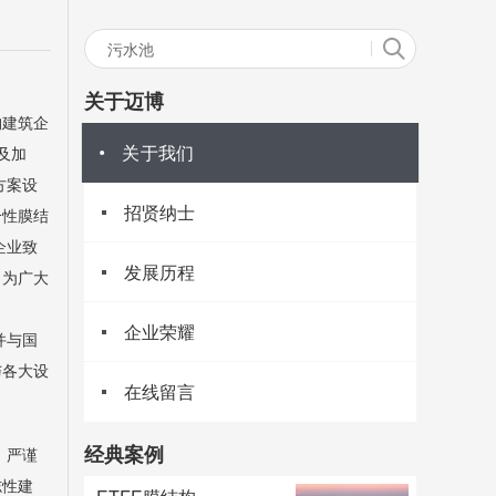
关于迈博
构建筑企
关于我们
及加
方案设
招贤纳士
合性膜结
企业致
发展历程
，为广大
企业荣耀
并与国
与各大设
在线留言
经典案例
、严谨
志性建