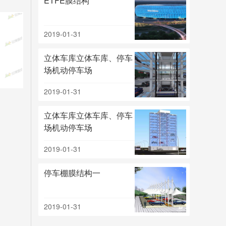
ETFE膜结构
2019-01-31
立体车库立体车库、停车
场机动停车场
2019-01-31
立体车库立体车库、停车
场机动停车场
2019-01-31
停车棚膜结构一
2019-01-31