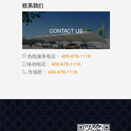
联系我们
CONTACT US
热线服务电话：
400-678-1118
移动电话：
400-678-1118
市场部：
400-678-1118