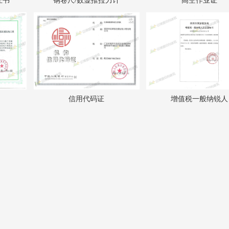
信用代码证
增值税一般纳锐人