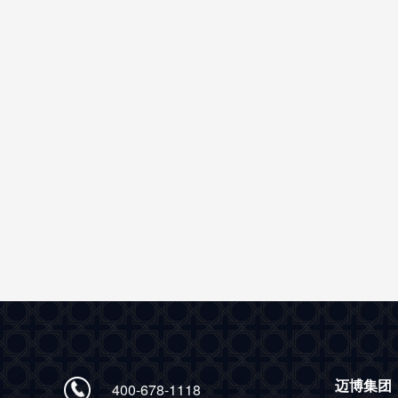
迈博集团
400-678-1118