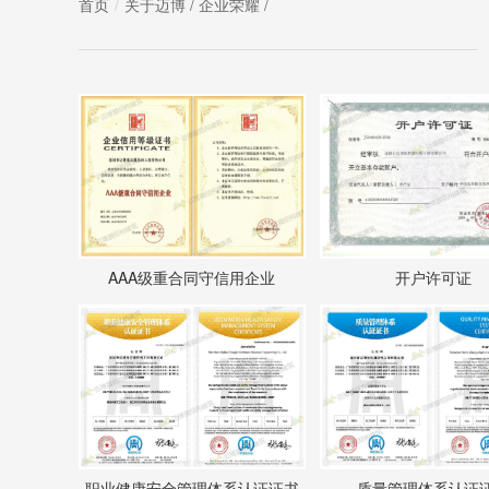
首页
关于迈博
/
企业荣耀
/
AAA级重合同守信用企业
开户许可证
职业健康安全管理体系认证证书
质量管理体系认证